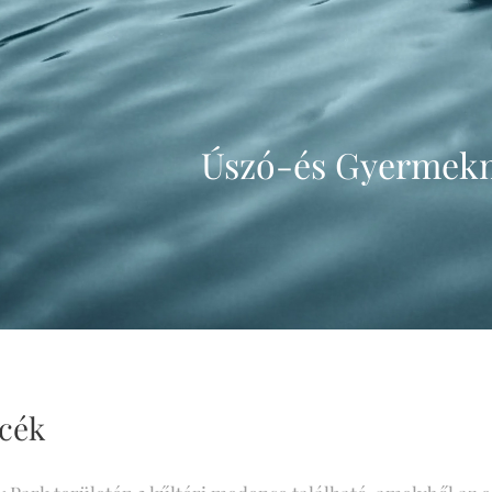
Úszó-és Gyermek
cék