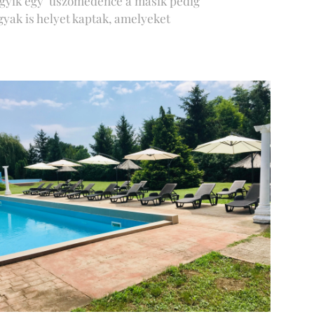
 egyik egy úszómedence a másik pedig
yak is helyet kaptak, amelyeket