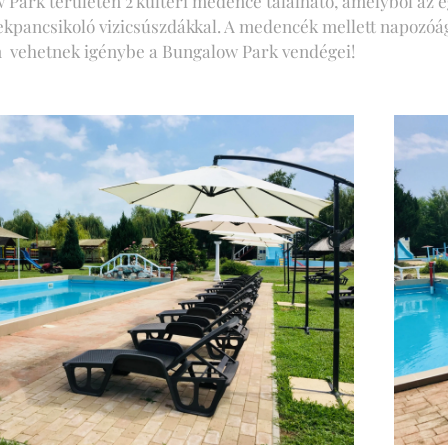
 Park területén 2 kűltéri medence található, amelyből az
kpancsikoló vizicsúszdákkal. A medencék mellett napozóág
 vehetnek igénybe a Bungalow Park vendégei!