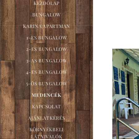
KEZDŐLAP
BUNGALOW
KARINA APARTMAN
1-ES BUNGALOW
2-ES BUNGALOW
3-AS BUNGALOW
4-ES BUNGALOW
5-ÖS BUNGALOW
MEDENCÉK
KAPCSOLAT
AJÁNLATKÉRÉS
KÖRNYÉKBELI
LÁTNIVALÓK