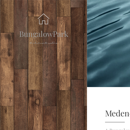
BungalowPark
BalatonBoglàr
Meden