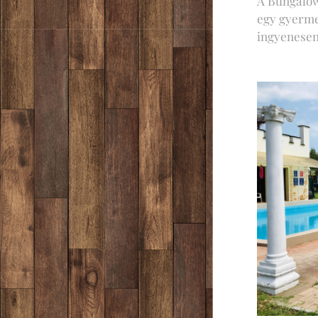
A Bungalow
egy gyerme
ingyenesen